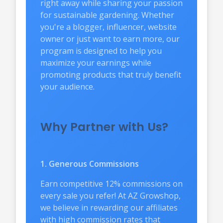
right away while sharing your passion
for sustainable gardening. Whether
you're a blogger, influencer, website
owner or just want to earn more, our
program is designed to help you
maximize your earnings while
promoting products that truly benefit
your audience.
Why Partner with Us?
1. Generous Commissions
Earn competitive 12% commissions on
every sale you refer! At AZ Growshop,
we believe in rewarding our affiliates
with high commission rates that